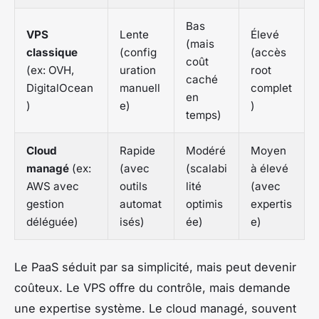
Bas
VPS
Lente
Élevé
(mais
classique
(config
(accès
coût
(ex: OVH,
uration
root
caché
DigitalOcean
manuell
complet
en
)
e)
)
temps)
Cloud
Rapide
Modéré
Moyen
managé
(ex:
(avec
(scalabi
à élevé
AWS avec
outils
lité
(avec
gestion
automat
optimis
expertis
déléguée)
isés)
ée)
e)
Le PaaS séduit par sa simplicité, mais peut devenir
coûteux. Le VPS offre du contrôle, mais demande
une expertise système. Le cloud managé, souvent