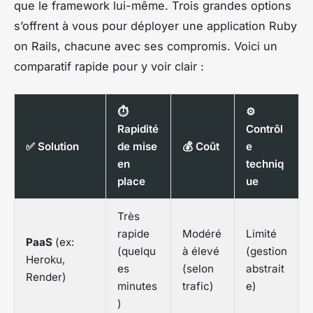
que le framework lui-même. Trois grandes options
s’offrent à vous pour déployer une application Ruby
on Rails, chacune avec ses compromis. Voici un
comparatif rapide pour y voir clair :
⏱
⚙️
Rapidité
Contrôl
✅ Solution
de mise
💰 Coût
e
en
techniq
place
ue
Très
rapide
Modéré
Limité
PaaS
(ex:
(quelqu
à élevé
(gestion
Heroku,
es
(selon
abstrait
Render)
minutes
trafic)
e)
)